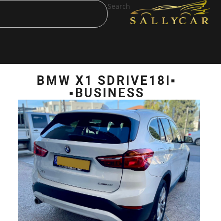
Search
▪️BMW X1 SDRI
BUSINESS