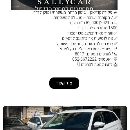
🚙 סקודה קודיאק – ג׳יפון מר
✅ שמור
✅ נוח לנס
✅ צריכת דלק
📍 יפיע – 

צור קשר