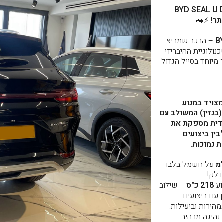
BYD SEAL U DM-i BOO
⚡🚗
B
– הרכב שמביא
ולוגיית ההיברידי
עכשיו במחיר מיוחד בסייל הגדול
BYD SEAL U DM-i BOOST 2 מצויד במנוע
פח מנוע של 1.5 ליטר (בנזין) המשולב עם
ידית מספקת את
ין ביצועים
 נמוכות.
על חשמל בלבד
דלק!
וע
218 כ"ס
– שילוב
 עם ביצועים
הירות וביעילות.
נהיגה מרהיב