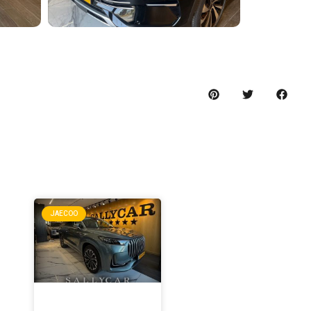
ה
JAECOO