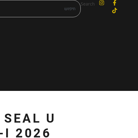
Search
 SEAL U
-I 2026