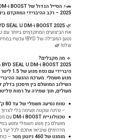
🚗⚡
הסייל הגדול של ST
2025 – רכב ההיברידי המתקדם ביותר!
YD SEAL U DM-i BOOST 2025
🌿
את הביצועים המתקדמים ביותר עם טכנ
נטען המובילה של BYD! 
שלנו! 🌿
🔹
מה מקבלים?
025
היברידי עם נ
מנוע חשמלי. מערכת ההנעה ההיבר
השילוב המושלם בין חיסכון בדלק לב
מעולים, תוך שמירה על רמות פליטות
טווח נסיעה חשמלי של עד 80 ק"מ
– נהיגה שקטה ונעימה בלי לצרוך 
טכנולוגיית DM-i BOOST
עם מנ
מושלם בין מנוע חשמלי ומנוע בנזין
מדהימים שיביאו אתכם לכל יעד במ
מומנט של 460 ניוטון מטר
– כוח 