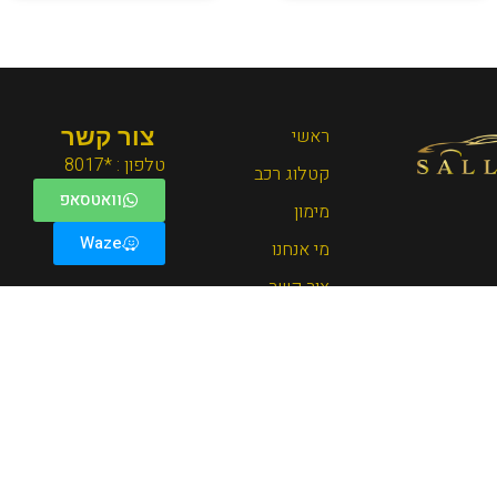
ראשי
צור קשר
טלפון : *8017
קטלוג רכב
וואטסאפ
מימון
Waze
מי אנחנו
צור קשר
© 2025 SallyCar. כל הזכויות שמורות.