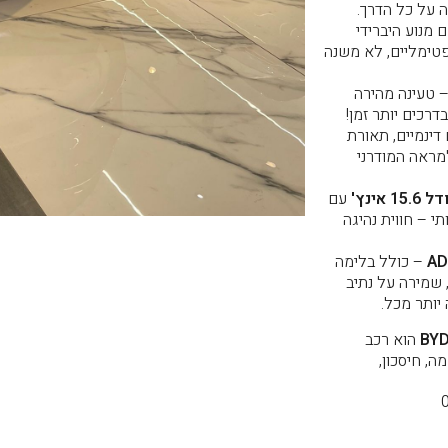
 על כל הדרך.
 מנוע היברידי
פטימליים, לא משנה
 טעינה מהירה
רכים יותר זמן!
 דינמיים, תאורת
למראה המודרני
ינץ'
עם
תי – חווית נהיגה
AD
– כולל בלימה
 שמירה על נתיב
יותר מכל.
BYD
הוא רכב
ה, חיסכון,