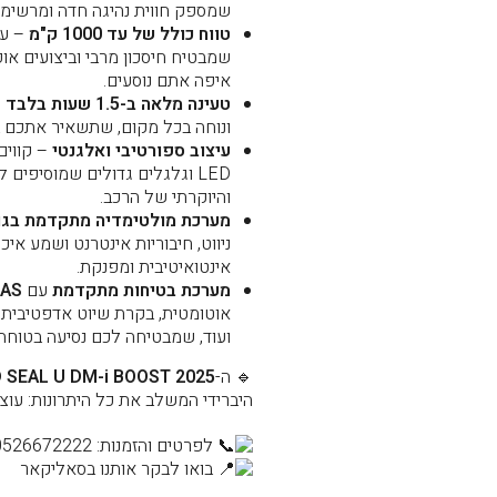
שמספק חווית נהיגה חדה ומרשימה
טווח כולל של עד 1000 ק"מ
– עם
שמבטיח חיסכון מרבי וביצועים או
איפה אתם נוסעים.
טעינה מלאה ב-1.5 שעות בלבד
–
ונוחה בכל מקום, שתשאיר אתכם בד
עיצוב ספורטיבי ואלגנטי
– קווים
LED וגלגלים גדולים שמוסיפים 
והיוקרתי של הרכב.
מערכת מולטימדיה מתקדמת בגודל 15.6 א
ניווט, חיבוריות אינטרנט ושמע איכו
אינטואיטיבית ומפנקת.
מערכת בטיחות מתקדמת
עם
AS
אוטומטית, בקרת שיוט אדפטיבית,
ועוד, שמבטיחה לכם נסיעה בטוחה 
🔹 ה-
 SEAL U DM-i BOOST 2025
היברידי המשלב את כל היתרונות: עוצמ
לפרטים והזמנות: 0526672222
בואו לבקר אותנו בסאליקאר