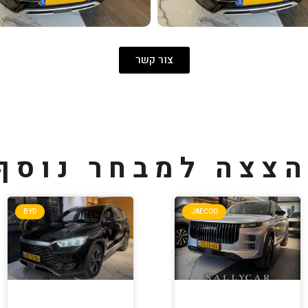
צור קשר
צצה למבחר נוסף
BYD
JAECOO