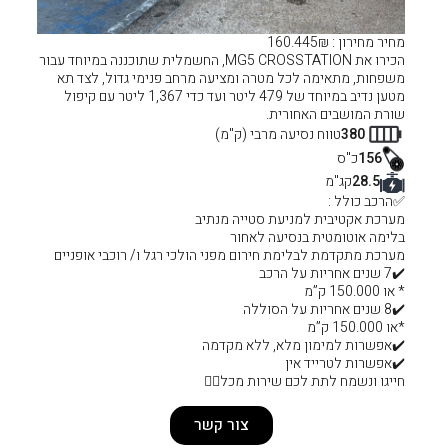
הכירו את MG5 CROSSTATION, החשמלית שתוכננה במיוחד עבור
רה ומציעה מרחב פנימי גדול, לצד תא
מטען נדיב במיוחד של 479 ליטר ועד כדי 1,367 ליטר עם קיפול
רבי (ק"מ)
סטייה מנתיב
 לאחור
רום מפני הולכי רגל ו/ רוכבי אופניים
 ללא מקדמה
ות מכל❤️‍🔥
צור קשר