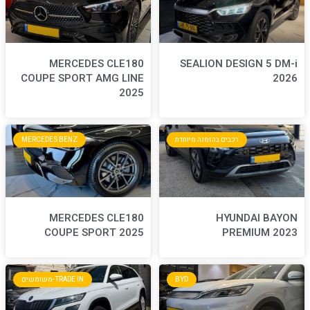
MERCEDES CLE180
S
COUPE SPORT AMG LINE
2025
חדת
MERCEDES BENZ
MERCEDES CLE180
COUPE SPORT 2025
BYD
TRADE IN-משומשים