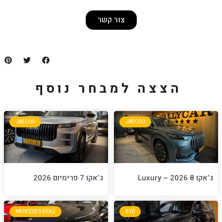
צור קשר
למבחר נוסף
JAECOO
JA
ג’אקו 7 פרימיום 2026
MERCEDES BENZ
BYD