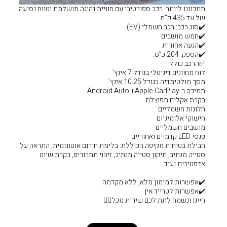
טיבי עם חוויית נהיגה מושלמת וטווח נסיעה
ץ’
ללת: בלימת חירום אוטונומית, התראה על
ה מנתיב, זיהוי תמרורים, בקרת שיוט
 ללא מקדמה
ות מכל❤️‍🔥