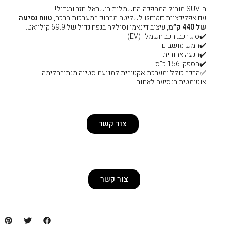
טווח נסיעה
וסוללה בנפח גדול של 69.9 קילוואט.
יבית למניעת סטייה מנתיב
בלימה
רום מפני הולכי רגל ו/ רוכבי אופניים
צור קשר
 ללא מקדמה
ות מכל❤️‍🔥
צור קשר