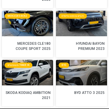
חדת
MERCEDES BENZ
MERCEDES CLE180
COUPE SPORT 2025
BYD
TRADE IN-משומשים
SKODA KODIAQ AMBITION
2021