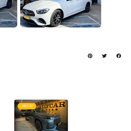
ה
JAECOO