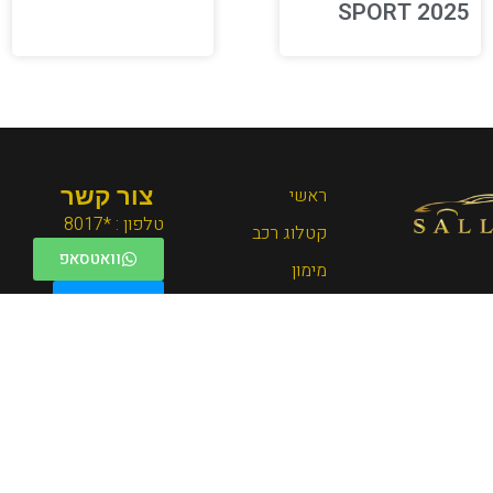
SPORT 2025
ראשי
צור קשר
טלפון : *8017
קטלוג רכב
וואטסאפ
מימון
Waze
מי אנחנו
צור קשר