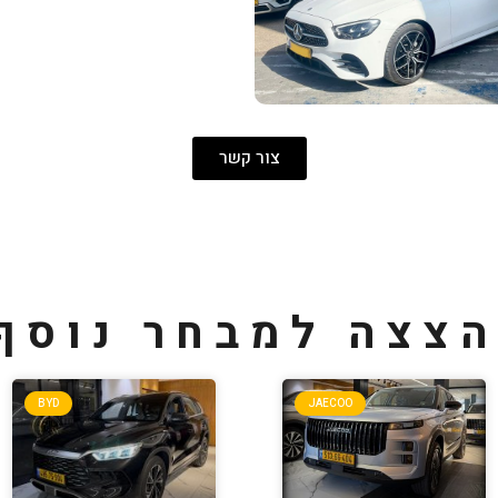
צור קשר
צצה למבחר נוסף
BYD
JAECOO