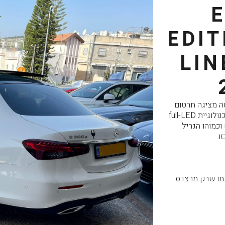
EDI
LIN
מרצדס E 300 e החדשה מציגה חרטום
אלגנטי ומעוצב עם יחידות תאורה בטכנולוגיית full-LED
כמוהו הגריל
ו.
מו שרק מרצדס