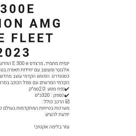
E300E
TION AMG
E FLEET
2023
ינמית מתמיד, 
כסטנדרט. הפגוש הקדמי עוצב מחדש ו
הקדמי המרשים עם סמל הכוכב במרכז
✔️נפח מנוע :2.0סמ״ק
✔️הספק : 320כ״ס
☑️ הרכב כולל :
מערכות בטיחות המתקדמות בעולם כ
יודעת להציע
עזר בלימה אקטיבי