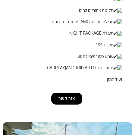
ם
וע
צור קשר