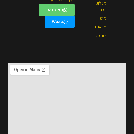
טלפון : *8017
וואטסאפ
Waze