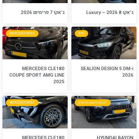
ג’אקו 7 פרימיום 2026
MERCEDES BENZ
BYD
MERCEDES CLE180
S
COUPE SPORT AMG LINE
2025
חדת
MERCEDES BENZ
MERCEDES CLE180