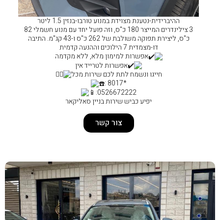
דת במנוע טורבו-בנזין 1.5 ליטר
3 צילינדרים המייצר 180 כ"ס, וזה פועל יחד עם מנוע חשמלי 82
כ"ס, ליצירת תפוקה משולבת של 262 כ"ס ו-43 קג"מ. התיבה
 קדמית
ת למימון מלא, ללא מקדמה
אפשרות לטרייד אין
ח לתת לכם שירות מכל
: 8017*
:052667222
יש שירות בניין סאליקאר
צור קשר