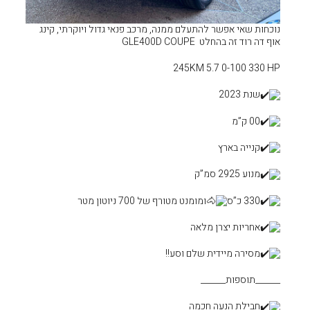
 ממנה, מרכב פנאי גדול ויוקרתי, קינג
245
טורף של 700 ניוטון מטר
וסע!!