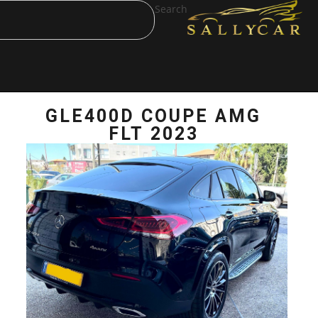
Search
GLE400D COU
FLT 202