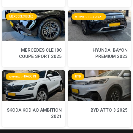
חדת
MERCEDES BENZ
MERCEDES CLE180
COUPE SPORT 2025
BYD
TRADE IN-משומשים
SKODA KODIAQ AMBITION
2021