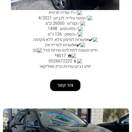
יד שנייה פרטית
ד עלייה לכביש: 4/2021
קמ״ש : 26000 ק״מ
נפח מנוע : 1498
הספק : 136 כ"ס
ת למימון מלא, ללא מקדמה
אפשרות לטרייד אין
ח לתת לכם שירות מכל
: 8017*
:0526672222
יש שירות בניין סאליקאר
צור קשר