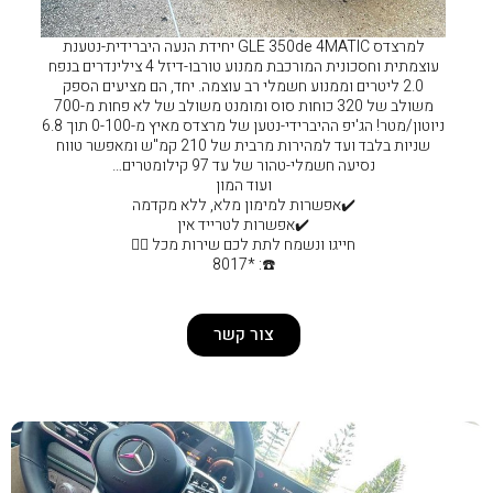
למרצדס GLE 350de 4MATIC יחידת הנעה היברידית-נטענת
עוצמתית וחסכונית המורכבת ממנוע טורבו-דיזל 4 צילינדרים בנפח
 חשמלי רב עוצמה. יחד, הם מציעים הספק
משולב של 320 כוחות סוס ומומנט משולב של לא פחות מ-700
ניוטון/מטר! הג'יפ ההיברידי-נטען של מרצדס מאיץ מ-0-100 תוך 6.8
שניות בלבד ועד למהירות מרבית של 210 קמ"ש ומאפשר טווח
של עד 97 קילומטרים…
ועוד המון
 למימון מלא, ללא מקדמה
אפשרות לטרייד אין
מח לתת לכם שירות מכל ❤️‍🔥
☎️: *8017
צור קשר