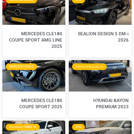
MERCEDES BENZ
BYD
MERCEDES CLE180
S
COUPE SPORT AMG LINE
2025
חדת
MERCEDES BENZ
MERCEDES CLE180
COUPE SPORT 2025
BYD
TRADE IN-משומשים