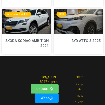
BYD
TRADE IN-משומשים
SKODA KODIAQ AMBITION
2021
צור קשר
טלפון : *8017
וואטסאפ
Waze