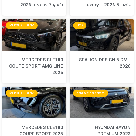
ג’אקו 7 פרימיום 2026
MERCEDES BENZ
BYD
MERCEDES CLE180
S
COUPE SPORT AMG LINE
2025
חדת
MERCEDES BENZ
MERCEDES CLE180
COUPE SPORT 2025