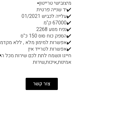
מיצובישי טרייטון▪️
✔️יד שנייה פרטית
✔️עלייה לכביש 01/2021
✔️67000 ק"מ
✔️נפח מנוע 2268
✔️הספק כוח סוס 150 כ"ס
✔️אפשרות למימון מלא , ללא מקדמ
✔️אפשרות לטרייד אין
חייגו ונשמח לתת לכם שירות מכל ה❤
אמינות,איכות,שירות
צור קשר