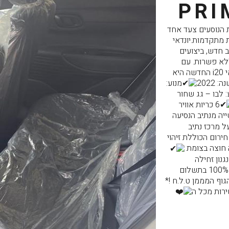
PRI
יחות הנוסעים צעד אחד
 מתקדמות.יונדאי
וב חדש, ביצועים
לא פשרות. עם
טכנולוגיה חדישה ומנוע עוצמתי, יונדאי i20 החדשה היא
ה: 2022
מנוע:
 לבו – גג שחור
6 כריות אוויר
יה מנתיב הנסיעה
 מרכז נתיב
ירום הכוללת זיהוי
עה חוצה בצומת
גנון זחילה
בפקקיםועוד המון!!אפשרות מימון עד 100% בתשלום
גוף המממן ט.ל.ח !*