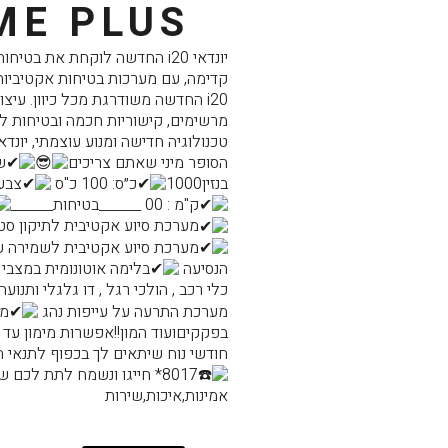
ME PLUS
יונדאי i20 החדשה לוקחת את בט
קדימה, עם מערכות בטיחות אקטיביות
i20 החדשה משודרגת מכל כיוון. עיצ
מרשימים, קישוריות חכמה ובטיחות ל
הסופר מיני שאתם צריכים
שנ
בנזין1000
כ״ס: 100 כ"ס
צבע:
ק"מ : 00 ______בטיחות______
מערכת סיוע אקטיבית לתיקון סטי
מערכת סיוע אקטיבית לשמירה על
הנסיעה
בלימה אוטונומית במצבי ח
כלי רכב , הולכי רגל , דו גלגלי ותנו
מערכת התרעה על עייפות נהג
מנ
חודשי נוח שיתאים לך בכפוף לתנאי ה
8017* חייגו ונשמח לתת לכם שירות מכל ה
אמינות,איכות,שירות