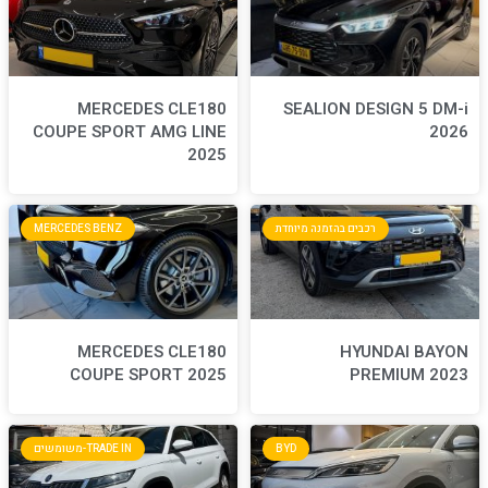
MERCEDES CLE180
S
COUPE SPORT AMG LINE
2025
חדת
MERCEDES BENZ
MERCEDES CLE180
COUPE SPORT 2025
BYD
TRADE IN-משומשים