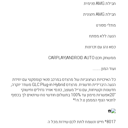
של מרצדס במרכב פנאי קומפקטי עם יחידת
הנעה היברידית חדשנית. מרצדס GLC Plug-in Hybrid משדר יוקרה,
 מעוצב, כונסי אוויר גדולים וחישוקי
”20אפשרות מימון עד 100% בתשלום חודשי נוח שיתאים לך בכפוף
!*