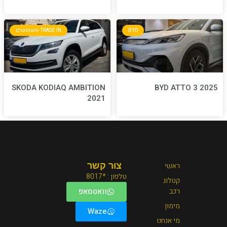
BYD
TRADE IN-משומשים
SKODA KODIAQ AMBITION
2021
צור קשר
טלפון : *8017
וואטסאפ
Waze