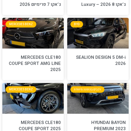
ג’אקו 7 פרימיום 2026
MERCEDES BENZ
BYD
MERCEDES CLE180
S
COUPE SPORT AMG LINE
2025
חדת
MERCEDES BENZ
MERCEDES CLE180
COUPE SPORT 2025