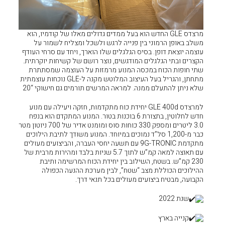
ש הוא בעל ממדים גדולים מאלו של קודמיו, הוא
פנייה לרגש ולשכל ומצליח לשמור על
הגלגלים שלו הוארך, ויחד עם סרחי העודף
ודגשים, נוצר רושם של קשיחות יוקרתית.
 המנוע מרמזות על העוצמה שמסתתרת
מתחתן, והגריל בעל העיצוב המלוטש מקנה ל-GLE נוכחות עוצמתית
למראה המרשים תורמים גם חישוקי “20
 GLE 400d יחידת כוח מתקדמות, חזקה ויעילה עם מנוע
דש לחלוטין, בתצורת 6 בוכנות בטור. המנוע המתקדם הוא בנפח
3.0 ליטרים ומספק 330 כוחות סוס ומומנט אדיר של 700 ניוטון מטר
ל”ד נמוכים במיוחד. המנוע משודך לתיבת הילוכים
קדמת 9G-TRONIC עם תשעה יחסי העברה, והביצועים מעולים
עם תאוצה למאה קמ”ש לתוך 5.7 שניות בלבד ומהירות מרבית של
לוב בין יחידת הכוח המרשימה ותיבת
שטח”, לבין מערכת ההנעה הכפולה
מעולים בכל תנאי דרך.