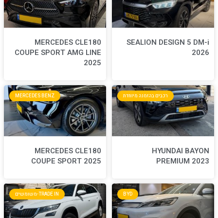
MERCEDES CLE180
S
COUPE SPORT AMG LINE
2025
חדת
MERCEDES BENZ
MERCEDES CLE180
COUPE SPORT 2025
BYD
TRADE IN-משומשים