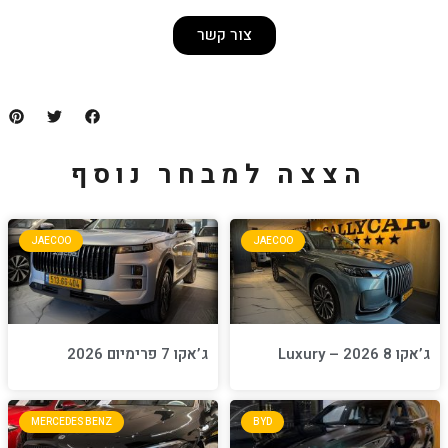
צור קשר
למבחר נוסף
JAECOO
JA
ג’אקו 7 פרימיום 2026
MERCEDES BENZ
BYD