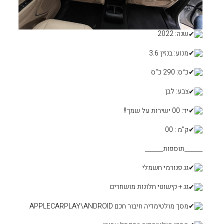
 מושחרים
APPLECARPLAY\