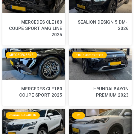
MERCEDES CLE180
S
COUPE SPORT AMG LINE
2025
חדת
MERCEDES BENZ
MERCEDES CLE180
COUPE SPORT 2025
BYD
TRADE IN-משומשים