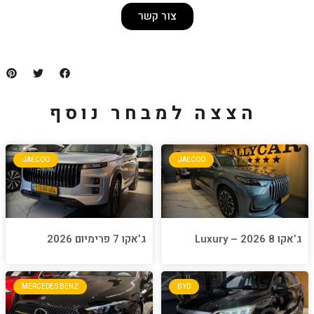
צור קשר
למבחר נוסף
JAECOO
JA
ג’אקו 7 פרימיום 2026
MERCEDES BENZ
BYD