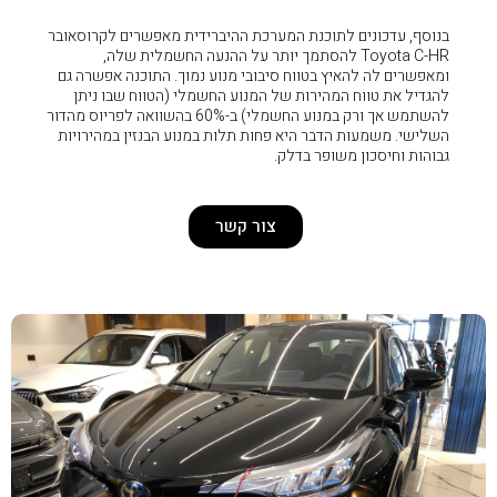
 המערכת ההיברידית מאפשרים לקרוסאובר
 להסתמך יותר על ההנעה החשמלית שלה,
ח סיבובי מנוע נמוך. התוכנה אפשרה גם
 של המנוע החשמלי (הטווח שבו ניתן
להשתמש אך ורק במנוע החשמלי) ב-60% בהשוואה לפריוס מהדור
א פחות תלות במנוע הבנזין במהירויות
דלק.
צור קשר