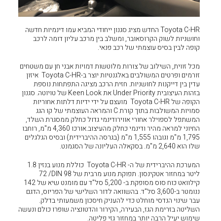
החדש מציג סגנון ייחודי המביא עמו דינמיות חדשה
ר, ומשלב בין מרכב עליון דומה לרכב
של רכב פנאי.
ורות מלוטשות דמויות אבני חן עם משטחים
זורמים ופרטים המשולבים באלגנטיות יוצר ב-Toyota C-HR איזון
ות. חזית הרכב מציגה התפתחות נוספת
בזהות העיצובית Under Priority את Keen Look של טויוטה. סגנון
הקופה של Toyota C-HR מועצם על ידי ידיות דלתות אחוריות
סמויות המשולבות בתוך קורת C והמראה העוצמתי של קו הגג
אווירודינמי גדול כחלק ממסגרת השלד,
החיוני למראה מהיר ודינמי כחלק מהעיצוב.אורכו 4,360 מ"מ, רוחבו
1,795 מ"מ וגובהו 1,555 מ"מ (בגרסה ההיברידית) ובסיס הגלגלים
המערכת ההיברידית של ה- Toyota C-HR כוללת מנוע בנזין 1.8
ליטר במחזור אטקינסון. תפוקת מנוע מרבית של 98 DIN/ ‏72
קילוואט כוח סוס מסופקת ב- 5,200 סל"ד עם מומנט שיא של 142
3,60 סל"ד. בהשוואה לדור השלישי של הפריוס, הדגם
כדי להעניק חיסכון משמעותי בדלק.
ירה, הקירור והדטונציה שופרו כולם ונעשה
חזור גזי פליטה.