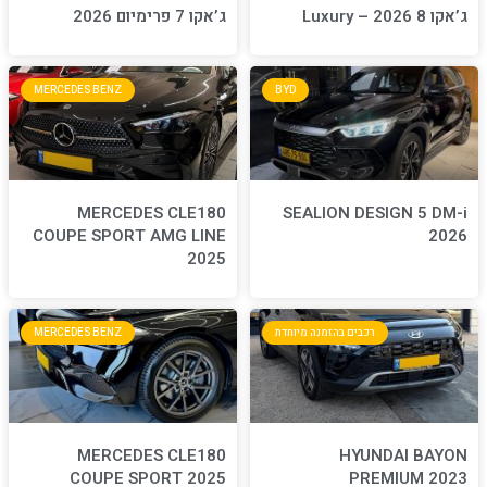
ג’אקו 7 פרימיום 2026
MERCEDES BENZ
BYD
MERCEDES CLE180
S
COUPE SPORT AMG LINE
2025
חדת
MERCEDES BENZ
MERCEDES CLE180
COUPE SPORT 2025