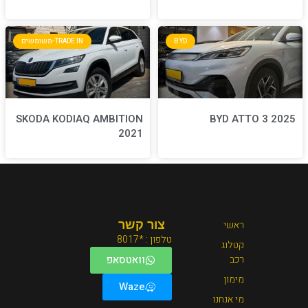
BYD
TRADE IN-משומשים
SKODA KODIAQ AMBITION
2021
צור קשר
טלפון : *8017
וואטסאפ
Waze