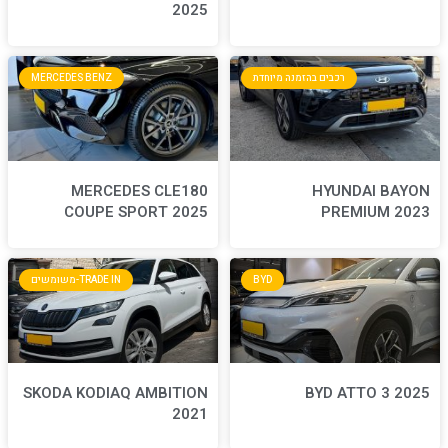
2025
חדת
MERCEDES BENZ
MERCEDES CLE180
COUPE SPORT 2025
BYD
TRADE IN-משומשים
SKODA KODIAQ AMBITION
2021