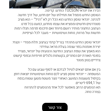
חילתו של יום חדש, של דרך חדשה
דש הוא הכל רק לא “רגיל” – הוא מציב
 את עצמו מחדש, כמעט בכל פרט.
שם מיוחד ואם תיכנסו פנימה תגלו רמות
ושימושיות – מעבר לכל הציפיות.
 בגריל קדמי בעיצוב תלת-ממדי – ונצחי.
 בעלת מראה עתידני.
 החדשה והנועזת של יונדאי, מצויד
 בקשתות גלגלים זוויתיות ובפסי קישוט
ל לבדכם או לסוף שבוע עם כל
ציע לכם נוחות ושימושיות יוצאות דופן.
אחורי נוצר משטח מטען שטוח בנפח
 לכל אחד מהנוסעים להתרווח
צור קשר