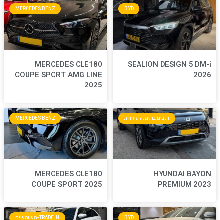
MERCEDES BENZ
BYD
MERCEDES CLE180
S
COUPE SPORT AMG LINE
2025
חדת
MERCEDES BENZ
MERCEDES CLE180
COUPE SPORT 2025
BYD
TRADE IN-משומשים