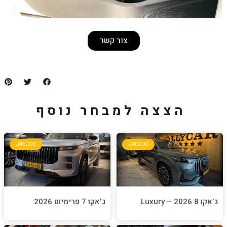
צור קשר
למבחר נוסף
JAECOO
JA
ג’אקו 7 פרימיום 2026