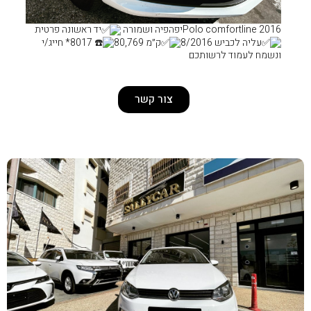
רה
יד ראשונה פרטית
ק״מ 80,769
8017* חייג/י
צור קשר