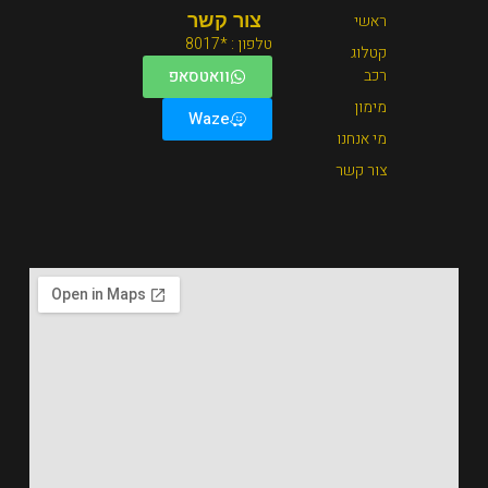
צור קשר
טלפון : *8017
וואטסאפ
Waze