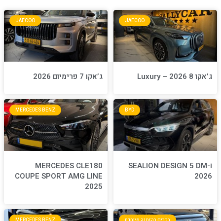
JAECOO
JA
ג’אקו 7 פרימיום 2026
MERCEDES BENZ
BYD
MERCEDES CLE180
S
COUPE SPORT AMG LINE
2025
חדת
MERCEDES BENZ