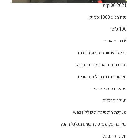
רום
 נהג
בים
מגלגל ההגה