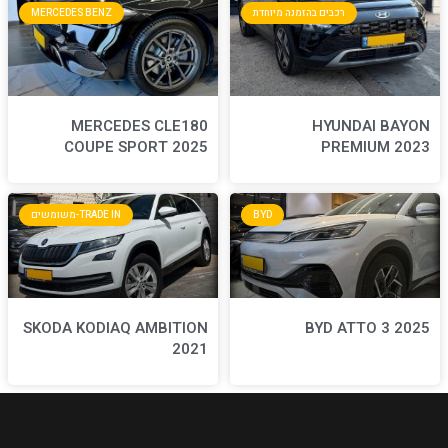
חדת
MERCEDES BENZ
MERCEDES CLE180
COUPE SPORT 2025
BYD
TRADE IN-משומשים
SKODA KODIAQ AMBITION
2021