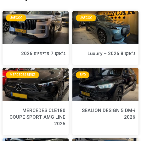
JAECOO
JA
ג’אקו 7 פרימיום 2026
MERCEDES BENZ
BYD
MERCEDES CLE180
S
COUPE SPORT AMG LINE
2025