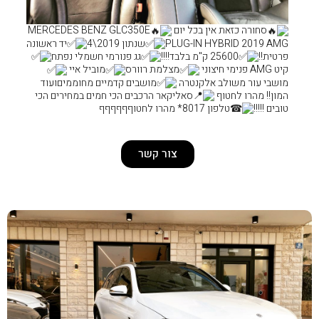
ל יום
MERCEDES BENZ GLC350E
PLUG-
שנתון 2019\4
יד ראשונה
גג פנורמי חשמלי נפתח
מצלמת רוורס
מוביל איי
טרה
מושבים קדמיים מחוממיםועוד
סאליקאר הרכבים הכי חמים במחירים הכי
צור קשר