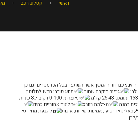
ראשי
קטלוג רכב
מימ
מרצדס מציגה מחדש באופן שונה את ה suv עם דור ההמשך אשר השתפר בכל הפרמטרים וגם כן
 לבן
גימור תיקרה שחור
מנוע טורבו חדש לחלוטין
״מ
תאוצה מ 0-100 רק ב 8.7 שניות
וכים בהגה
מצלמת רוורס
חלונות אחוריים כהים
סאליקאר יפיע , אמינות, שירות, איכות
להצעת מחיר נא