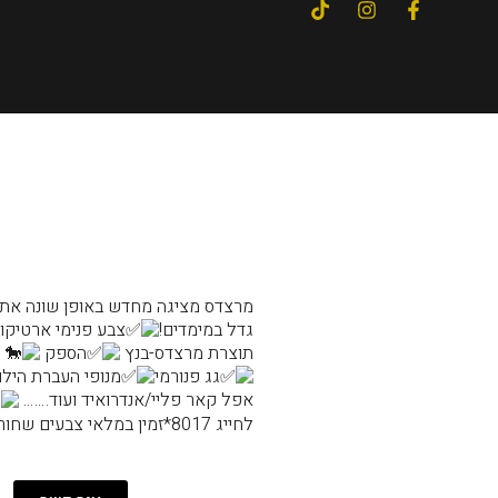
גדל במימדים!
צבע פנימי ארטיקו
תוצרת מרצדס-בנץ
הספק
163 ומומנט 25.48 קג
גג פנורמי
מנופי העברת היל
אפל קאר פליי/אנדרואיד ועוד…….
לחייג 8017*זמין במלאי צבעים שחור/לבן