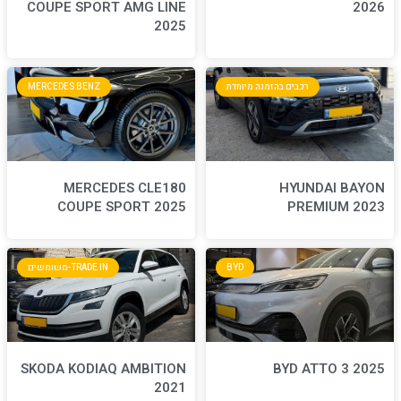
COUPE SPORT AMG LINE
2025
חדת
MERCEDES BENZ
MERCEDES CLE180
COUPE SPORT 2025
BYD
TRADE IN-משומשים
SKODA KODIAQ AMBITION
2021