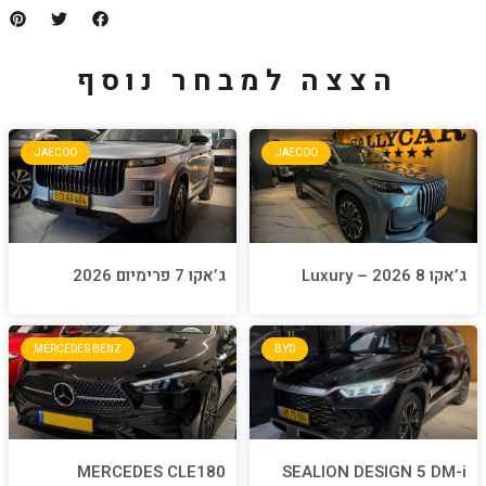
למבחר נוסף
JAECOO
JA
ג’אקו 7 פרימיום 2026
MERCEDES BENZ
BYD
MERCEDES CLE180
S