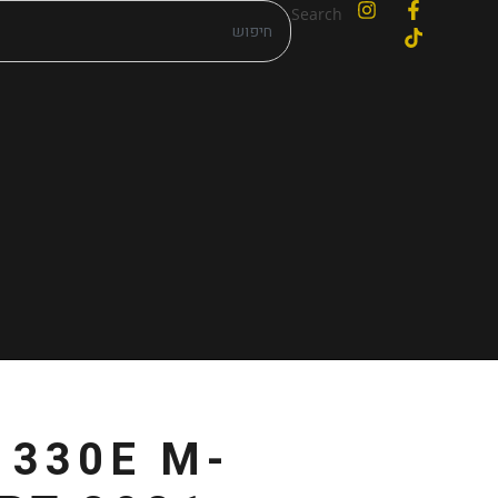
Search
 330E M-