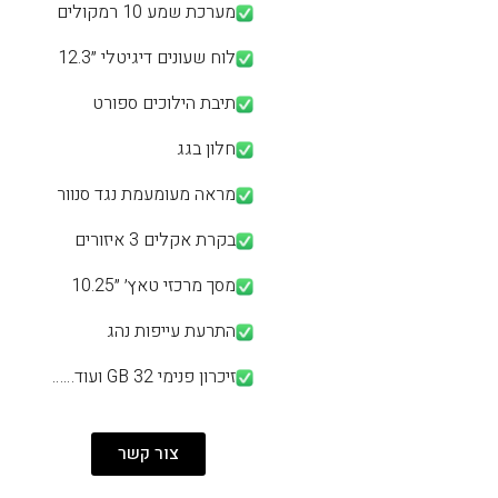
מערכת שמע 10 רמקולים
לוח שעונים דיגיטלי ״12.3
תיבת הילוכים ספורט
חלון בגג
מראה מעומעמת נגד סנוור
בקרת אקלים 3 איזורים
מסך מרכזי טאץ׳ ״10.25
התרעת עייפות נהג
זיכרון פנימי 32 GB ועוד……
צור קשר