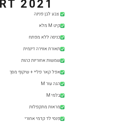
RT 2021
צבע לבן פנינה
קיט M מלא
כניסה ללא מפתח
תאורת אווירה דינמית
שמשות אחוריות כהות
אפל קאר פליי + שיקוף מסך
הגה עור M
בלמי M
מראות מתקפלות
פנסי לד קדמי אחורי