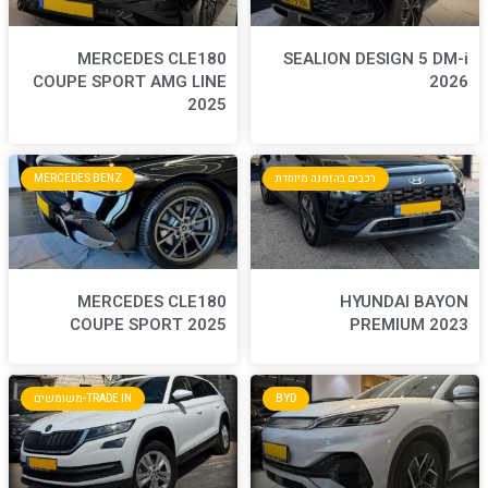
MERCEDES CLE180
S
COUPE SPORT AMG LINE
2025
חדת
MERCEDES BENZ
MERCEDES CLE180
COUPE SPORT 2025
BYD
TRADE IN-משומשים