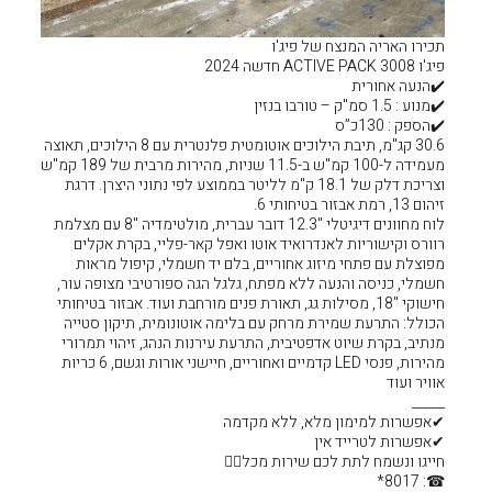
יג'ו
30.6 קג"מ, תיבת הילוכים אוטומטית פלנטרית עם 8 הילוכים, תאוצה
מעמידה ל-100 קמ"ש ב-11.5 שניות, מהירות מרבית של 189 קמ"ש
ת דלק של 18.1 ק"מ לליטר בממוצע לפי נתוני היצרן. דרגת
לוח מחוונים דיגיטלי "12.3 דובר עברית, מולטימדיה "8 עם מצלמת
יד אוטו ואפל קאר-פליי, בקרת אקלים
חוריים, בלם יד חשמלי, קיפול מראות
 מפתח, גלגל הגה ספורטיבי מצופה עור,
לות גג, תאורת פנים מורחבת ועוד. אבזור בטיחותי
ק עם בלימה אוטונומית, תיקון סטייה
ית, התרעת עירנות הנהג, זיהוי תמרורי
מהירות, פנסי LED קדמיים ואחוריים, חיישני אורות וגשם, 6 כריות
ללא מקדמה
רות מכל❤‍🔥