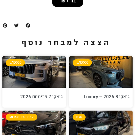
צור קשר
למבחר נוסף
JAECOO
JA
ג’אקו 7 פרימיום 2026
MERCEDES BENZ
BYD