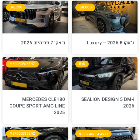
JAECOO
JA
ג’אקו 7 פרימיום 2026
MERCEDES BENZ
BYD
MERCEDES CLE180
S
COUPE SPORT AMG LINE
2025
חדת
MERCEDES BENZ