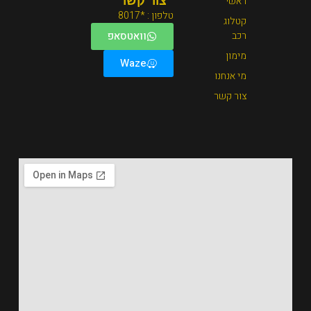
צור קשר
טלפון : *8017
וואטסאפ
Waze