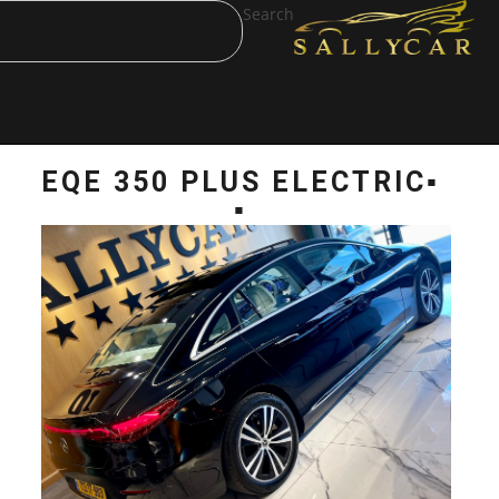
Search
▪️EQE 350 PLUS 
▪️