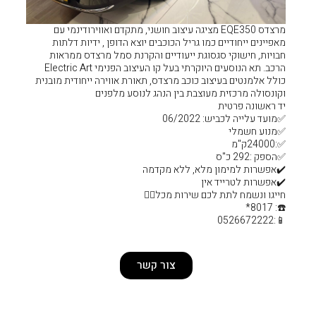
EQ מציגה עיצוב חושני, מתקדם ואווירודינמי עם
יל הכוכבים יוצא הדופן , ידיות דלתות
ייעודיים והקרנת סמל מרצדס ממראות
הרכב. תא הנוסעים היוקרתי בעל קו העיצוב הפנימי Electric Art
ב מרצדס, תאורת אווירה ייחודית מובנית
 בין הנהג לנוסע מלפנים
 ללא מקדמה
ות מכל❤️‍🔥
צור קשר