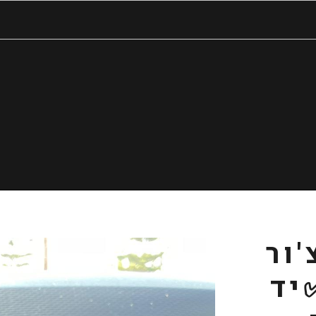
'ור
2 ✅יד