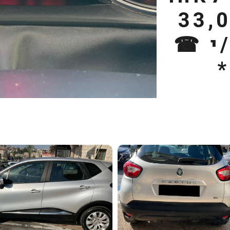
33,000
/י ☎