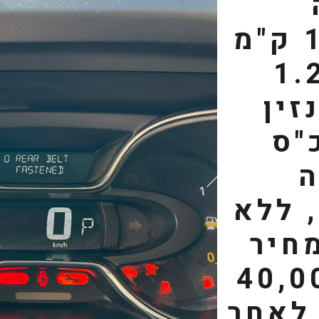
✅102,000 ק"מ
פח 1.2
זין
1 כ"ס
 ללא
חיר
ון 40,000
לאחר