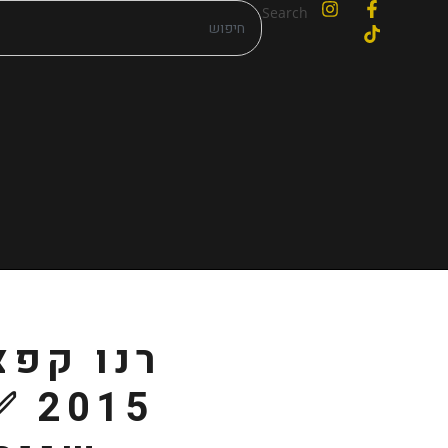
Search
רנו קפצ
015