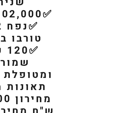
שניה
✅נ
טורבו בנ
✅20
שמורה
ומטופלת ,
תאונות מ
מחיר
ש"ח מחיר 