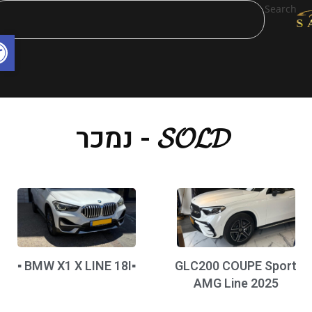
Search
פת
𝓢𝓞𝓛𝓓 - נמכר
▪️BMW X1 X LINE 18I ▪️
GLC200 COUPE Sport
AMG Line 2025